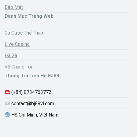
Bảo Mật
Danh Mục Trang Web
Cá Cược Thể Thao
Live Casino
Đá Gà
Về Chúng Tôi
Thông Tin Liên Hệ BJ88
(+84) 0734763772
contact@bj88vi.com
Hồ Chí Minh, Việt Nam