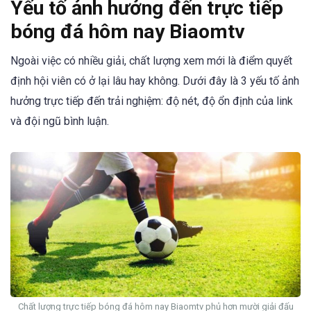
Yếu tố ảnh hưởng đến trực tiếp
bóng đá hôm nay Biaomtv
Ngoài việc có nhiều giải, chất lượng xem mới là điểm quyết
định hội viên có ở lại lâu hay không. Dưới đây là 3 yếu tố ảnh
hưởng trực tiếp đến trải nghiệm: độ nét, độ ổn định của link
và đội ngũ bình luận.
Chất lượng trực tiếp bóng đá hôm nay Biaomtv phủ hơn mười giải đấu