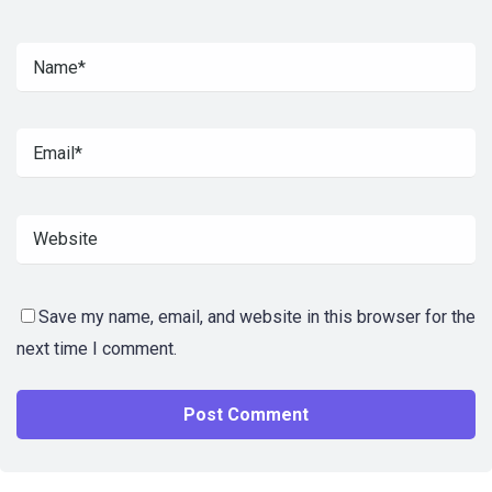
Save my name, email, and website in this browser for the
next time I comment.