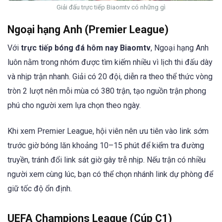
Giải đấu trực tiếp Biaomtv có những gì
Ngoại hạng Anh (Premier League)
Với
trực tiếp bóng đá hôm nay Biaomtv
, Ngoại hạng Anh
luôn nằm trong nhóm được tìm kiếm nhiều vì lịch thi đấu dày
và nhịp trận nhanh. Giải có 20 đội, diễn ra theo thể thức vòng
tròn 2 lượt nên mỗi mùa có 380 trận, tạo nguồn trận phong
phú cho người xem lựa chọn theo ngày.
Khi xem Premier League, hội viên nên ưu tiên vào link sớm
trước giờ bóng lăn khoảng 10–15 phút để kiểm tra đường
truyền, tránh đổi link sát giờ gây trễ nhịp. Nếu trận có nhiều
người xem cùng lúc, bạn có thể chọn nhánh link dự phòng để
giữ tốc độ ổn định.
UEFA Champions League (Cúp C1)