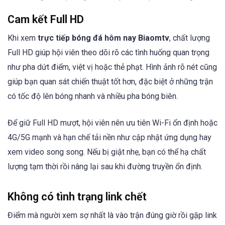
Cam kết Full HD
Khi xem
trực tiếp bóng đá hôm nay Biaomtv
, chất lượng
Full HD giúp hội viên theo dõi rõ các tình huống quan trọng
như pha dứt điểm, việt vị hoặc thẻ phạt. Hình ảnh rõ nét cũng
giúp bạn quan sát chiến thuật tốt hơn, đặc biệt ở những trận
có tốc độ lên bóng nhanh và nhiều pha bóng biên.
Để giữ Full HD mượt, hội viên nên ưu tiên Wi-Fi ổn định hoặc
4G/5G mạnh và hạn chế tải nền như cập nhật ứng dụng hay
xem video song song. Nếu bị giật nhẹ, bạn có thể hạ chất
lượng tạm thời rồi nâng lại sau khi đường truyền ổn định.
Không có tình trạng link chết
Điểm mà người xem sợ nhất là vào trận đúng giờ rồi gặp link