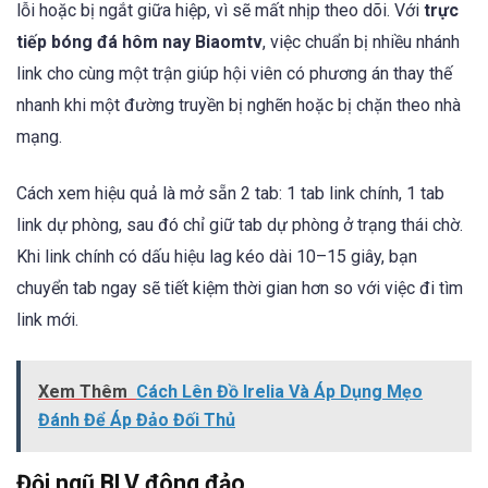
lỗi hoặc bị ngắt giữa hiệp, vì sẽ mất nhịp theo dõi. Với
trực
tiếp bóng đá hôm nay Biaomtv
, việc chuẩn bị nhiều nhánh
link cho cùng một trận giúp hội viên có phương án thay thế
nhanh khi một đường truyền bị nghẽn hoặc bị chặn theo nhà
mạng.
Cách xem hiệu quả là mở sẵn 2 tab: 1 tab link chính, 1 tab
link dự phòng, sau đó chỉ giữ tab dự phòng ở trạng thái chờ.
Khi link chính có dấu hiệu lag kéo dài 10–15 giây, bạn
chuyển tab ngay sẽ tiết kiệm thời gian hơn so với việc đi tìm
link mới.
Xem Thêm
Cách Lên Đồ Irelia Và Áp Dụng Mẹo
Đánh Để Áp Đảo Đối Thủ
Đội ngũ BLV đông đảo