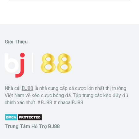
Giới Thiệu
Nhà cái
BJ88
là nhà cung cấp cá cược lớn nhất thị trường
Việt Nam về kèo cược bóng đá. Tập trung các kèo đầy đủ
chính xác nhất. #BJ88 # nhacaiBJ88.
Trung Tâm Hỗ Trợ BJ88