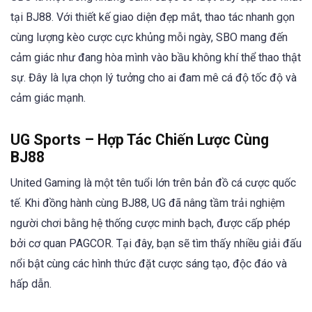
tại BJ88. Với thiết kế giao diện đẹp mắt, thao tác nhanh gọn
cùng lượng kèo cược cực khủng mỗi ngày, SBO mang đến
cảm giác như đang hòa mình vào bầu không khí thể thao thật
sự. Đây là lựa chọn lý tưởng cho ai đam mê cá độ tốc độ và
cảm giác mạnh.
UG Sports – Hợp Tác Chiến Lược Cùng
BJ88
United Gaming là một tên tuổi lớn trên bản đồ cá cược quốc
tế. Khi đồng hành cùng BJ88, UG đã nâng tầm trải nghiệm
người chơi bằng hệ thống cược minh bạch, được cấp phép
bởi cơ quan PAGCOR. Tại đây, bạn sẽ tìm thấy nhiều giải đấu
nổi bật cùng các hình thức đặt cược sáng tạo, độc đáo và
hấp dẫn.