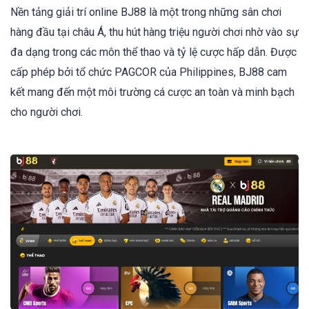
Nền tảng giải trí online BJ88 là một trong những sân chơi
hàng đầu tại châu Á, thu hút hàng triệu người chơi nhờ vào sự
đa dạng trong các môn thể thao và tỷ lệ cược hấp dẫn. Được
cấp phép bởi tổ chức PAGCOR của Philippines, BJ88 cam
kết mang đến một môi trường cá cược an toàn và minh bạch
cho người chơi.​