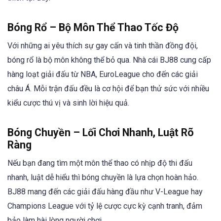
Bóng Rổ – Bộ Môn Thể Thao Tốc Độ
Với những ai yêu thích sự gay cấn và tinh thần đồng đội,
bóng rổ là bộ môn không thể bỏ qua. Nhà cái BJ88 cung cấp
hàng loạt giải đấu từ NBA, EuroLeague cho đến các giải
châu Á. Mỗi trận đấu đều là cơ hội để bạn thử sức với nhiều
kiểu cược thú vị và sinh lời hiệu quả.
Bóng Chuyền – Lối Chơi Nhanh, Luật Rõ
Ràng
Nếu bạn đang tìm một môn thể thao có nhịp độ thi đấu
nhanh, luật dễ hiểu thì bóng chuyền là lựa chọn hoàn hảo.
BJ88 mang đến các giải đấu hàng đầu như V-League hay
Champions League với tỷ lệ cược cực kỳ cạnh tranh, đảm
bảo làm hài lòng người chơi.