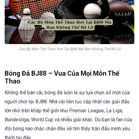
Các Bộ Môn Thể Thao Hot Tại Bj88 Mà Bạn Không Thể Bỏ Lỡ
Bóng Đá BJ88 – Vua Của Mọi Môn Thể
Thao
Không thể bàn cãi, bóng đá luôn là sự lựa chọn số một của
người chơi tại BJ88. Nhà cái liên tục cập nhật các giải đấu
lớn nhỏ trên khắp thế giới như Premier League, La Liga,
Bundesliga, World Cup và nhiều giải khác. Dù bạn là fan của
đội bóng nào chắc chắn đều sẽ tìm thấy trận đấu mình yêu
thích tại đây.