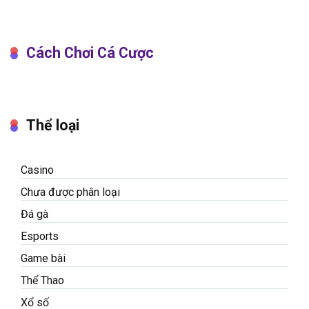
Cách Chơi Cá Cược
Thể loại
Casino
Chưa được phân loại
Đá gà
Esports
Game bài
Thể Thao
Xổ số