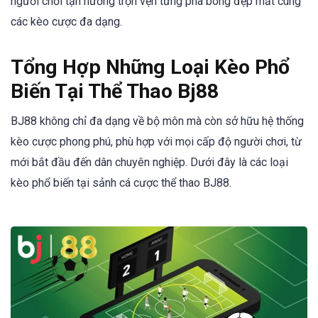
người chơi tận hưởng trọn vẹn từng pha bóng đẹp mắt cùng
các kèo cược đa dạng.
Tổng Hợp Những Loại Kèo Phổ
Biến Tại Thể Thao Bj88
BJ88 không chỉ đa dạng về bộ môn mà còn sở hữu hệ thống
kèo cược phong phú, phù hợp với mọi cấp độ người chơi, từ
mới bắt đầu đến dân chuyên nghiệp. Dưới đây là các loại
kèo phổ biến tại sảnh cá cược thể thao BJ88.