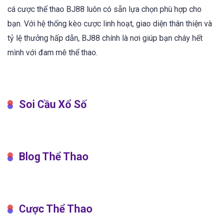
cá cược thể thao BJ88 luôn có sẵn lựa chọn phù hợp cho
bạn. Với hệ thống kèo cược linh hoạt, giao diện thân thiện và
tỷ lệ thưởng hấp dẫn, BJ88 chính là nơi giúp bạn cháy hết
mình với đam mê thể thao.
Soi Cầu Xổ Số
Blog Thể Thao
Cược Thể Thao