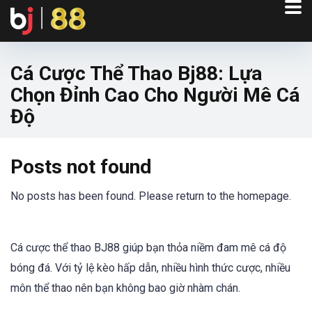
Cá Cược Thể Thao Bj88: Lựa
Chọn Đỉnh Cao Cho Người Mê Cá
Độ
Posts not found
No posts has been found. Please return to the homepage.
Cá cược thể thao BJ88 giúp bạn thỏa niềm đam mê cá độ
bóng đá. Với tỷ lệ kèo hấp dẫn, nhiều hình thức cược, nhiều
môn thể thao nên bạn không bao giờ nhàm chán.