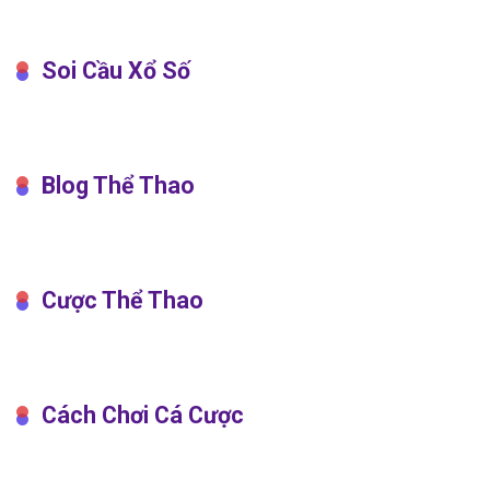
Soi Cầu Xổ Số
Blog Thể Thao
Cược Thể Thao
Cách Chơi Cá Cược