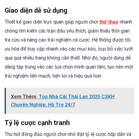
Giao diện dễ sử dụng
Thiết kế giao diện trực quan giúp người chơi
thể thao
nhanh
chóng tìm kiếm các trận đấu yêu thích, giảm thiểu thời gian
tra cứu và nâng cao trải nghiệm cá cược. Hệ thống được tối
ưu hóa để truy cập nhanh vào các mục kèo, loại bỏ việc lướt
qua quá nhiều trang không cần thiết. Nhờ đó, người dùng dễ
dàng tập trung vào các lựa chọn mình quan tâm, tạo nên một
trải nghiệm liền mạch, tiện lợi và hiệu quả hơn.
Xem Thêm
Top Nhà Cái Thái Lan 2025 CSKH
Chuyên Nghiệp, Hỗ Trợ 24/7
Tỷ lệ cược cạnh tranh
Thu hút đông đảo người chơi nhờ đặt tỷ lệ cược hấp dẫn và