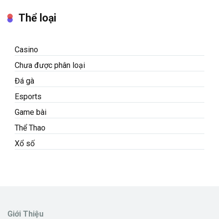
Thể loại
Casino
Chưa được phân loại
Đá gà
Esports
Game bài
Thể Thao
Xổ số
Giới Thiệu